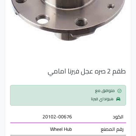
طقم 2 صره عجل فيرنا امامي
متوافق مع
هيونداي فيرنا
الكود
20102-00676
رقم المصنع
Wheel Hub