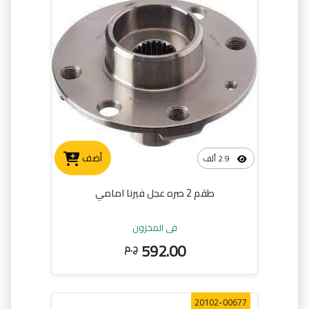
أضف
2.9 ألف
طقم 2 صره عجل فيرنا امامي
في المخزون
592.00
ج.م
20102-00677