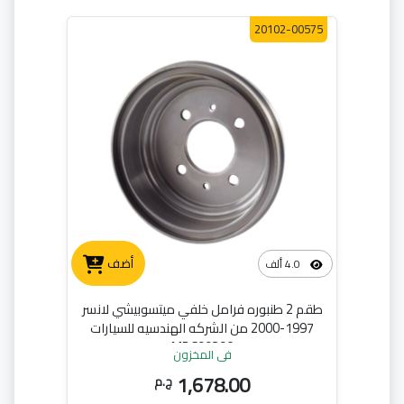
20102-00575
أضف
4.0 ألف
طقم 2 طنبوره فرامل خلفي ميتسوبيشي لانسر
1997-2000 من الشركه الهندسيه للسيارات
MB699290
في المخزون
1,678.00
ج.م