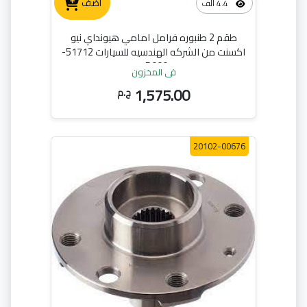
أضف
4.4 ألف
طقم 2 طنبوره فرامل امامي هيونداي نيو
اكسنت من الشركه الهندسيه للسيارات 51712-
1R000
في المخزون
1,575.00
ج.م
20102-00676