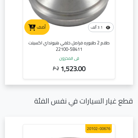
أضف
3.1 ألف
طقم 2 طنبوره فرامل خلفي هيونداي اكسينت
58411-22100
في المخزون
1,523.00
ج.م
قطع غيار السيارات في نفس الفئة
20102-00676