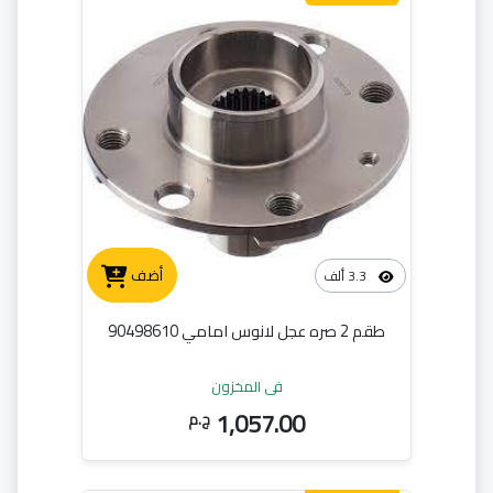
أضف
3.3 ألف
طقم 2 صره عجل لانوس امامي 90498610
في المخزون
1,057.00
ج.م