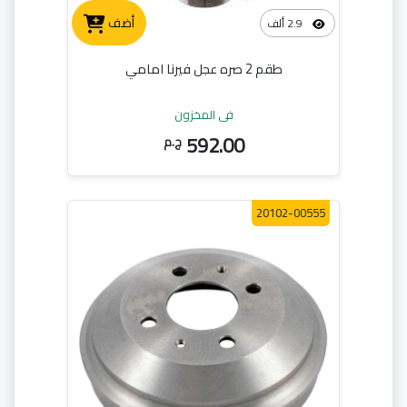
أضف
2.9 ألف
طقم 2 صره عجل فيرنا امامي
في المخزون
592.00
ج.م
20102-00555