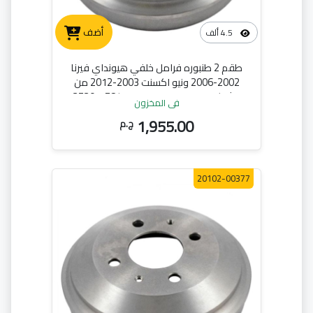
أضف
4.5 ألف
طقم 2 طنبوره فرامل خلفي هيونداي فيرنا
2002-2006 ونيو اكسنت 2003-2012 من
الشركه الهندسيه للسيارات 58411-25201
في المخزون
1,955.00
ج.م
20102-00377