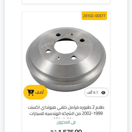
20102-00377
أضف
6.7 ألف
طقم 2 طنبوره فرامل خلفي هيونداي اكسنت
1999-2002 من الشركه الهندسيه للسيارات
58411-25010
في المخزون
ج.م