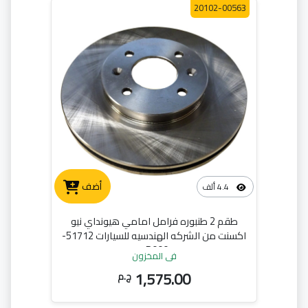
20102-00563
أضف
4.4 ألف
طقم 2 طنبوره فرامل امامي هيونداي نيو
اكسنت من الشركه الهندسيه للسيارات 51712-
1R000
في المخزون
1,575.00
ج.م