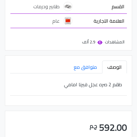
القسم
طنابير ودرمات
العلامة التجارية
عام
المشاهدات
2.9 ألف
الوصف
متوافق مع
طقم 2 صره عجل فيرنا امامي
592.00
ج.م