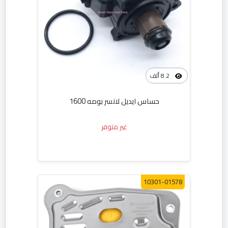
8.2 ألف
حساس ايديل لانسر بومه 1600
غير متوفر
10301-01578