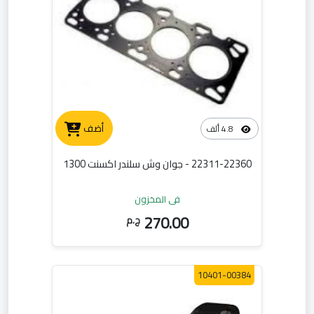
أضف
4.8 ألف
22311-22360 - جوان وش سلندر اكسنت 1300
في المخزون
270.00
ج.م
10401-00384