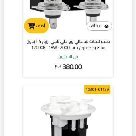
أضف
8.6 ألف
طقم لمبات ليد عالي وواطي ثلجي ازرق H4 بدون
سلك بدرجه لون 12000K- 18W- 2000Lum
في المخزون
380.00
ج.م
10301-01139