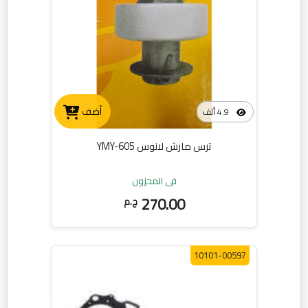
أضف
4.9 ألف
ترس مارش لانوس YMY-605
في المخزون
270.00
ج.م
10101-00597