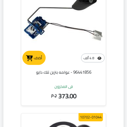
أضف
4.8 ألف
96441856 - عوامه بنزين تنك دايو
في المخزون
373.00
ج.م
10702-01044