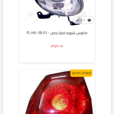
5.1 ألف
فانوس شبوره فيرنا يمين - FL-HV-18-01
غير متوفر
40101-01603