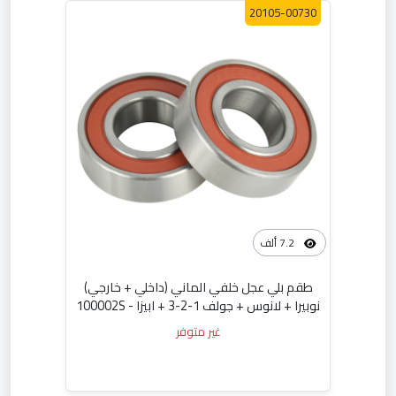
20105-00730
7.2 ألف
طقم بلي عجل خلفي الماني (داخلي + خارجي)
نوبيرا + لانوس + جولف 1-2-3 + ابيزا - 100002S
غير متوفر