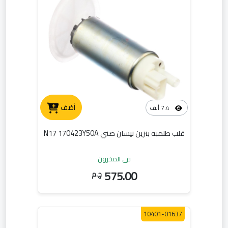
أضف
7.4 ألف
قلب طلمبه بنزين نيسان صني N17 170423Y50A
في المخزون
575.00
ج.م
10401-01637