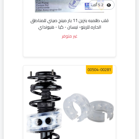
5.2 ألف
قلب طلمبه بنزين 11 بار مينج صيني للمناطق
الحاره للرينو- نيسان - كيا - هيونداي
غير متوفر
00504-00281