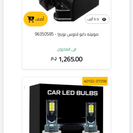
أضف
9.9 ألف
موبينه دايو لانوس نوبيرا - 96350585
في المخزون
1,265.00
ج.م
40102-01558