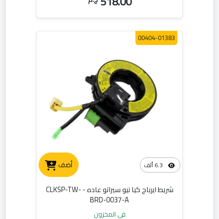
518.00
00404-01383
أضف
6.3 ألف
شريط ايرباج كيا نيو سيراتو عاده - CLKSP-TW-
BRD-0037-A
في المخزون