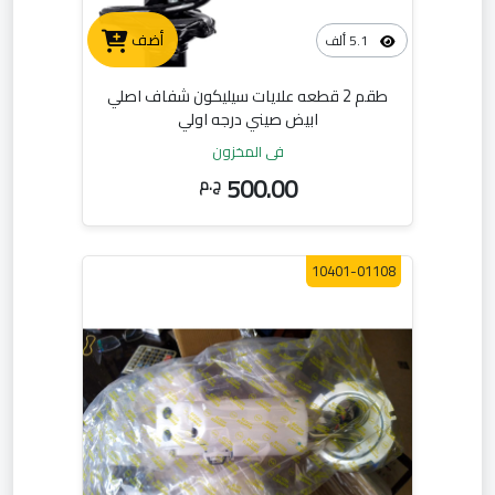
أضف
5.1 ألف
طقم 2 قطعه علايات سيليكون شفاف اصلي
ابيض صيني درجه اولي
في المخزون
500.00
ج.م
10401-01108