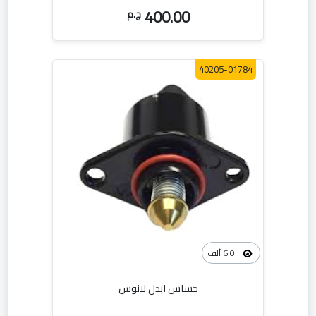
400.00
ج.م
40205-01784
6.0 ألف
حساس ايدل لانوس