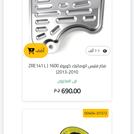
أضف
7.7 ألف
فلتر فتيس اتوماتيك كورولا 1600 ( ZRE141 L
(2013-2010
في المخزون
690.00
ج.م
00404-01372