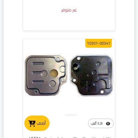
غير متوفر
10301-00341
أضف
5.8 ألف