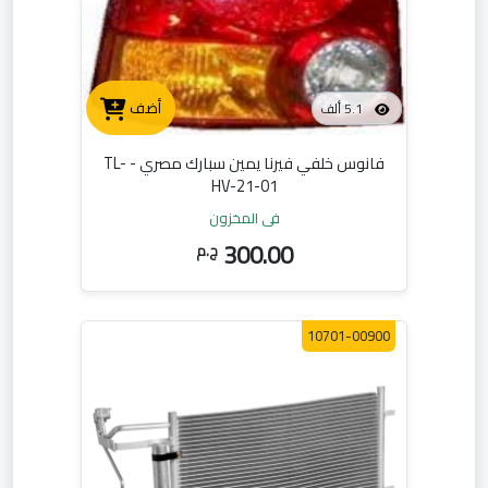
أضف
5.1 ألف
فانوس خلفي فيرنا يمين سبارك مصري - TL-
HV-21-01
في المخزون
300.00
ج.م
10701-00900