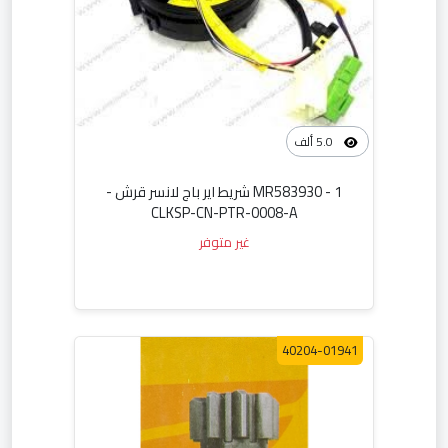
5.0 ألف
MR583930 - 1 شريط اير باج لانسر قرش -
CLKSP-CN-PTR-0008-A
غير متوفر
40204-01941