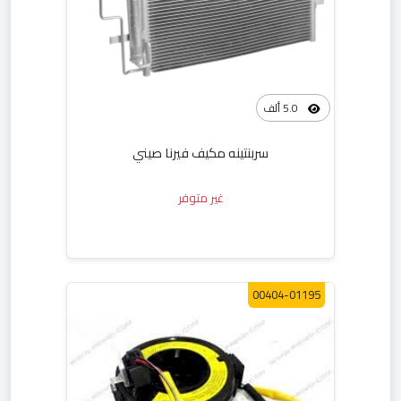
5.0 ألف
سربنتينه مكيف فيرنا صيني
غير متوفر
00404-01195