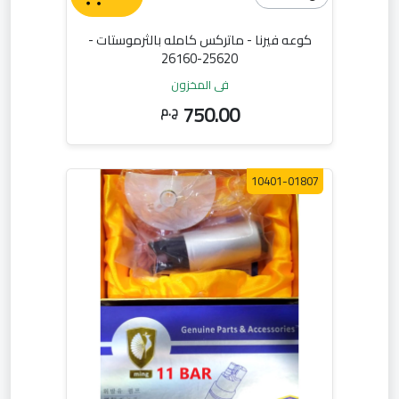
كوعه فيرنا - ماتركس كامله بالثرموستات -
25620-26160
في المخزون
750.00
ج.م
10401-01807