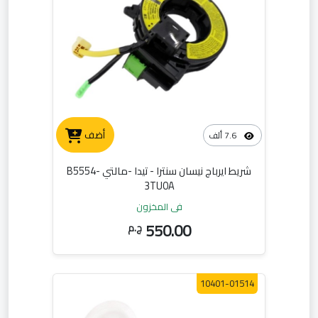
أضف
7.6 ألف
شريط ايرباج نيسان سنترا - تيدا -مالتي B5554-
3TU0A
في المخزون
550.00
ج.م
10401-01514