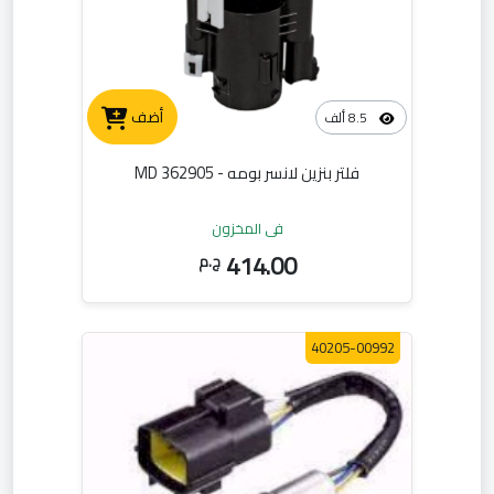
أضف
8.5 ألف
فلتر بنزين لانسر بومه - MD 362905
في المخزون
414.00
ج.م
40205-00992