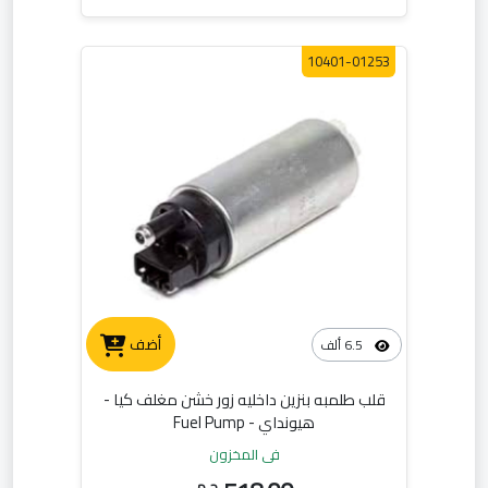
10401-01253
أضف
6.5 ألف
قلب طلمبه بنزين داخليه زور خشن مغلف كيا -
هيونداي - Fuel Pump
في المخزون
ج.م