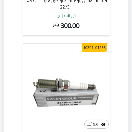
فلتر زيت فتيس اتوماتك هيونداي فيرنا - 46321-
22731
في المخزون
300.00
ج.م
10201-01598
5.6 ألف