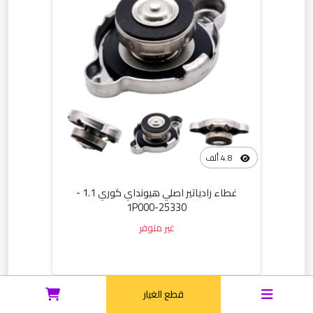
4.8 ألف
غطاء رادياتير اصلي هيونداي كوري 1.1 -
25330-1P000
غير متوفر
قطع الغيار
00404-01386