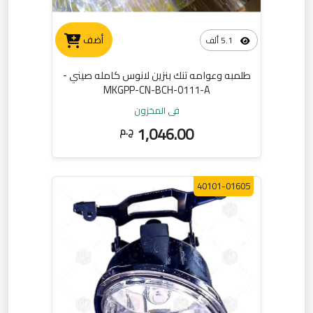
أضف
5.1 ألف
طلمبه وعوامه تنك بنزين لانوس كامله صيني -
MKGPP-CN-BCH-0111-A
في المخزون
1,046.00
ج.م
40101-01605