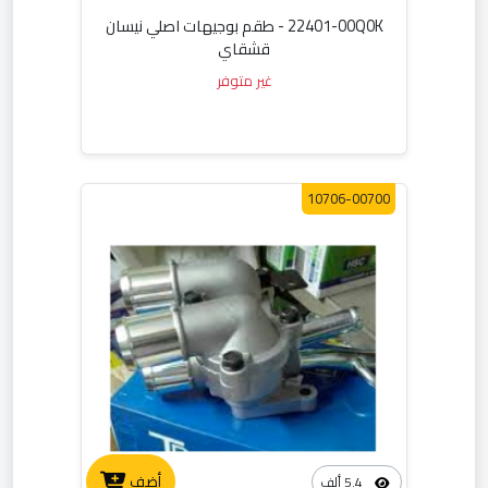
22401-00Q0K - طقم بوجيهات اصلي نيسان
قشقاي
غير متوفر
10706-00700
أضف
5.4 ألف