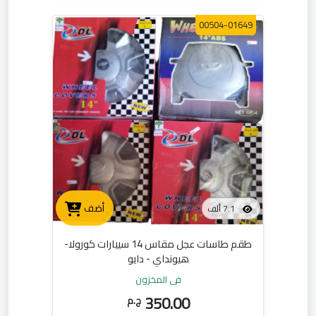
00504-01649
أضف
7.1 ألف
طقم طاسات عجل مقاس 14 سييارات كورولا-
هيونداي - دايو
في المخزون
350.00
ج.م