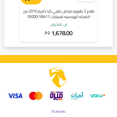
طقم 2 طنبوره فرامل خلفي كيا كارينز 2010 من
الشركه الهندسيه للسيارات 58411-1D000
في المخزون
1,678.00
ج.م