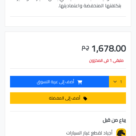
بتكلفتها المنخفضة واعتماديتها.
1,678.00
ج.م
متبقي 1 في المخزون
أضف إلى عربة التسوق
أضف إلى المفضلة
يباع من قبل
أجياد لقطع غيار السيارات