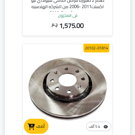
طقم 2 طنبوره فرامل امامي هيونداي نيو
اكسنت2011 -2006 من الشركه الهندسيه
للسيارات 51712-1G000
في المخزون
1,575.00
ج.م
20102-01814
أضف
5.4 ألف