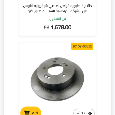
طقم 2 طنبوره فرامل امامي شيفروليه لانوس
من الشركه الهندسيه للسيارات هاي كيو
SD3004
في المخزون
1,678.00
ج.م
20102-00595
أضف
3.7 ألف