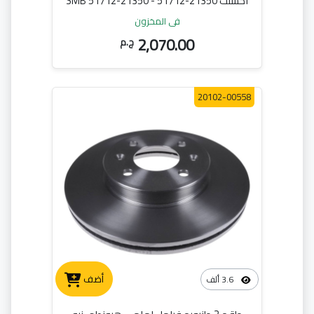
اكسنت SMB 51712-21350 - 51712-21350
في المخزون
2,070.00
ج.م
20102-00558
أضف
3.6 ألف