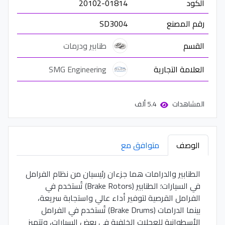
الكود
20102-01814
رقم المصنع
SD3004
القسم
طنابير ودرمات
العلامة التجارية
SMG Engineering
المشاهدات
5.4 ألف
الوصف
متوافق مع
الطنابير والدرامات هما جزءان رئيسيان من نظام الفرامل
في السيارات؛ الطنابير (Brake Rotors) تُستخدم في
الفرامل القرصية لتوفير أداء عالي واستجابة سريعة،
بينما الدرامات (Brake Drums) تُستخدم في الفرامل
الأسطوانية للعجلات الخلفية في بعض السيارات، وتتميز