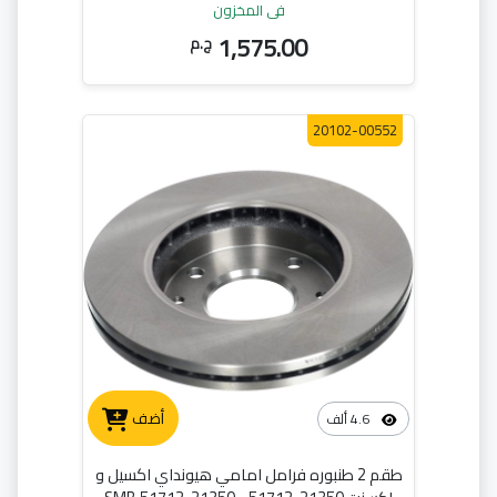
1R000
في المخزون
1,575.00
ج.م
20102-00552
أضف
4.6 ألف
طقم 2 طنبوره فرامل امامي هيونداي اكسيل و