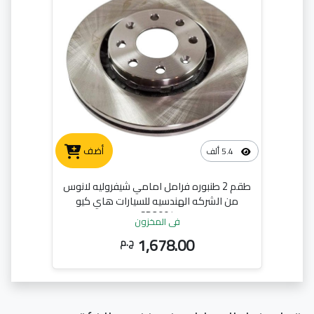
أضف
5.4 ألف
طقم 2 طنبوره فرامل امامي شيفروليه لانوس
من الشركه الهندسيه للسيارات هاي كيو
SD3004
في المخزون
1,678.00
ج.م