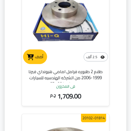
أضف
2.5 ألف
طقم 2 طنبوره فرامل امامي هيونداي فيرنا
1999-2006 من الشركه الهندسيه للسيارات
هاي كيو SD1004
في المخزون
1,709.00
ج.م
20102-01814