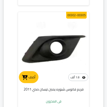
00302-00305
أضف
1.8 ألف
فريم فانوس شبوره يمين نيسان صني 2011
في المخزون