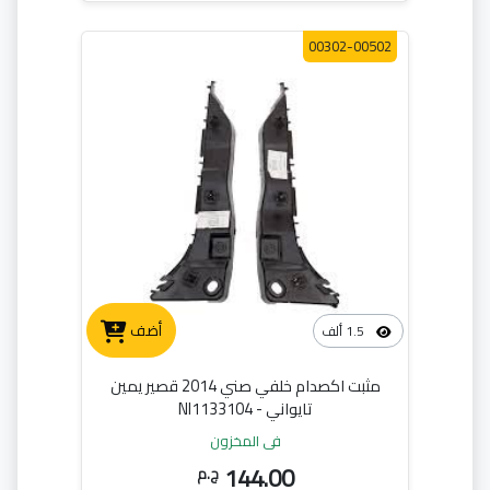
00302-00502
أضف
1.5 ألف
مثبت اكصدام خلفي صني 2014 قصير يمين
تايواني - NI1133104
في المخزون
144.00
ج.م