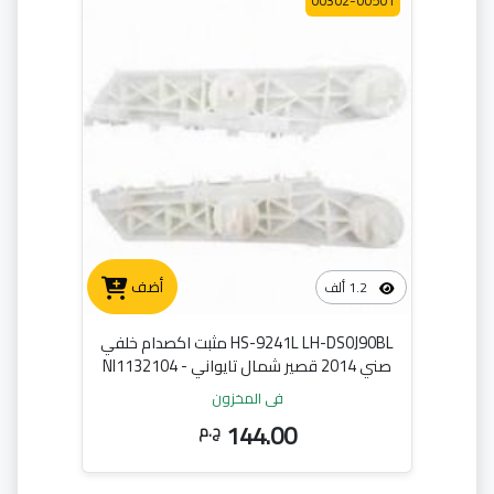
00302-00501
أضف
1.2 ألف
HS-9241L LH-DS0J90BL مثبت اكصدام خلفي
صني 2014 قصير شمال تايواني - NI1132104
في المخزون
144.00
ج.م