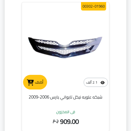
00302-01960
أضف
2.1 ألف
شبكه علويه نيكل تايواني يارس 2006-2009
في المخزون
909.00
ج.م