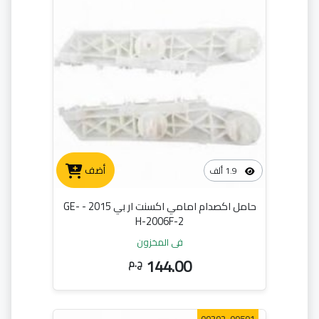
أضف
1.9 ألف
حامل اكصدام امامي اكسنت ار بي 2015 - GE-
H-2006F-2
في المخزون
144.00
ج.م