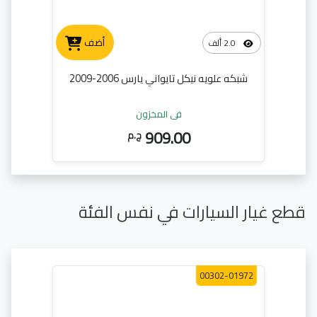
أضف
2.0 ألف
شبكه علويه نيكل تايواني يارس 2006-2009
في المخزون
909.00
ج.م
قطع غيار السيارات في نفس الفئة
00302-01972