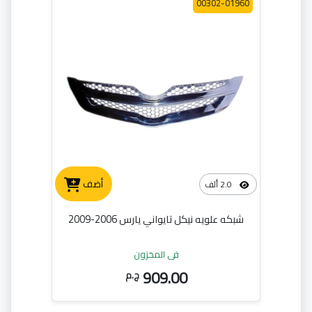
00302-01960
أضف
2.0 ألف
شبكه علويه نيكل تايواني يارس 2006-2009
في المخزون
909.00
ج.م