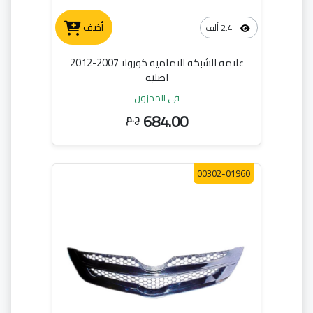
أضف
2.4 ألف
علامه الشبكه الاماميه كورولا 2007-2012
اصليه
في المخزون
684.00
ج.م
00302-01960