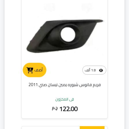
أضف
1.8 ألف
فريم فانوس شبوره يمين نيسان صني 2011
في المخزون
122.00
ج.م