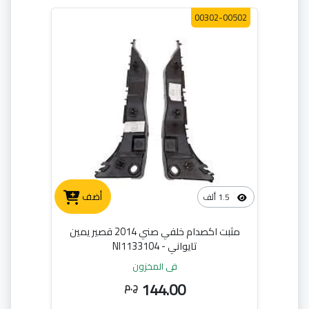
00302-00502
أضف
1.5 ألف
مثبت اكصدام خلفي صني 2014 قصير يمين
تايواني - NI1133104
في المخزون
144.00
ج.م