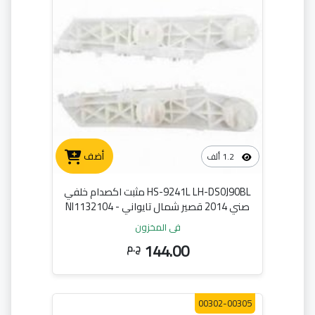
أضف
1.2 ألف
HS-9241L LH-DS0J90BL مثبت اكصدام خلفي
صني 2014 قصير شمال تايواني - NI1132104
في المخزون
144.00
ج.م
00302-00305