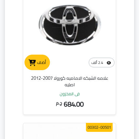
أضف
2.4 ألف
علامه الشبكه الاماميه كورولا 2007-2012
اصليه
في المخزون
684.00
ج.م
00302-00501