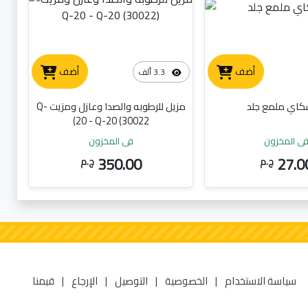
أضف
أضف
3.3 ألف
سكاي ملمع جلد
مزيل للرطوبه والصدا وعازل ومزيت Q-
20 - Q-20 (30022)
ي المخزون
في المخزون
350.00
27.0
ج.م
ج.م
سياسة الاستخدام
|
الخصوصية
|
التوصيل
|
الإرجاع
|
قيمنا