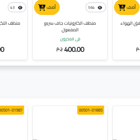
أضف
أضف
43
564
ق الهواء
منظف الكترونيات جاف سريع
منظف التكيي
المفعول
في المخزون
ف
00
400.00
م
ج.م
00501-01987
00501-01885