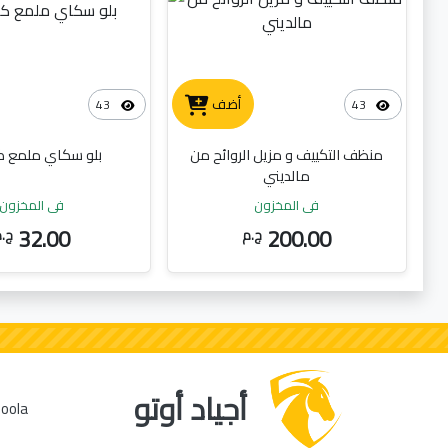
أضف
43
43
منظف التكييف و مزيل الروائح من
بلو سكاي ملمع 
مالديني
في المخزون
في المخزون
32.00
200.00
ج.م
ج.
أجياد أوتو