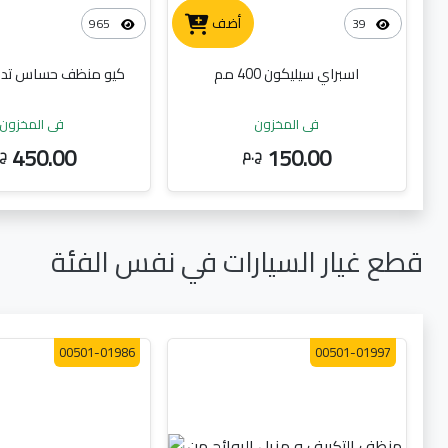
أضف
965
39
اسبراي سيليكون 400 مم
كيو منظف حساس تدف
في المخزون
في المخزون
450.00
150.00
ج.م
ج.
قطع غيار السيارات في نفس الفئة
00501-01986
00501-01997