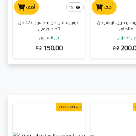
أضف
أضف
46
ف و مزيل الروائح من
موتور فلاش من فاكسول 473 مل
مالديني
اتحاد اوروبي
ي المخزون
في المخزون
150.00
200.
ج.م
ج.م
00501-00848