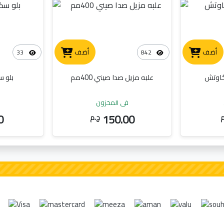
أضف
أضف
33
842
كاوتش
علبه مزيل صدا صيني 400مم
بلو 
في المخزون
ف
0
150.00
م
ج.م