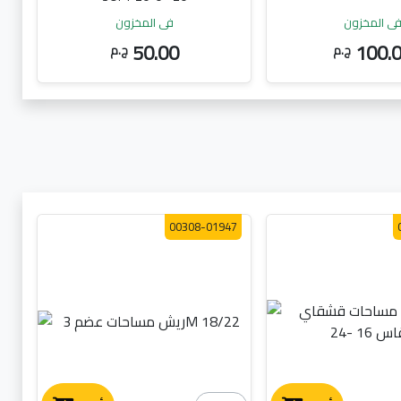
ي المخزون
في المخزون
50.00
100.
ج.م
ج.م
00308-01947