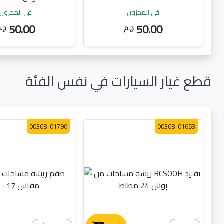
في المخزون
في المخزون
50.00
50.00
ج.م
ج.
قطع غيار السيارات في نفس الفئة
00308-01790
00308-01653