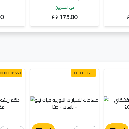
في المخزون
ف
00
175.00
م
ج.م
00308-01559
00308-01733