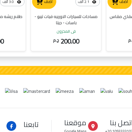
أضف
أضف
2.1 ألف
3.0 ألف
شقاي مقاس
مساحات للسيارات الاوربيه فيات تيبو -
طقم ريشه م
باسات - جيتا
في المخزون
ف
00
200.00
م
ج.م
تصل بنا
موقعنا
تابعنا
Google Maps
+20 109333310