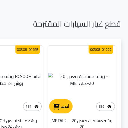
قطع غيار السيارات المقترحة
00308-01653
00308-01222
أضف
761
659
ريشه مساحات معدن 20 - METAL2-
20
بوش 24 مطاط