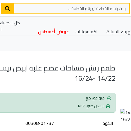
رباء السيارة
اكسسوارات
عروض أغسطس
طقم ريش مساحات عضم علبه ابيض ني
14/22 -16/24
متوافق مع
نيسان صني N17
الكود
00308-01737