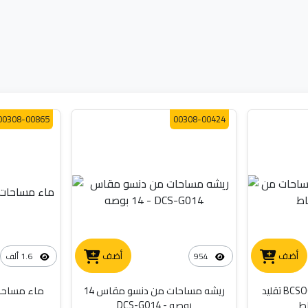
00308-00865
00308-00424
أضف
أضف
954
1.6 ألف
ريشه مساحات من BCSOOH تقليد
ريشه مساحات من دنسو مقاس 14
ماء مساحات زج
بوصه - DCS-G014