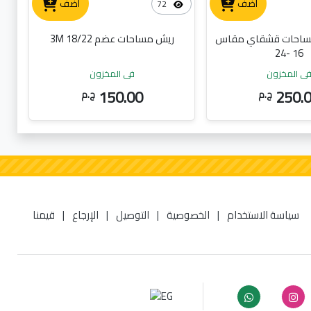
أضف
أضف
72
ساحات قشقاي مقاس
ريش مساحات عضم 3M 18/22
16 -24
ي المخزون
في المخزون
150.00
250.
ج.م
ج.م
سياسة الاستخدام
|
الخصوصية
|
التوصيل
|
الإرجاع
|
قيمنا