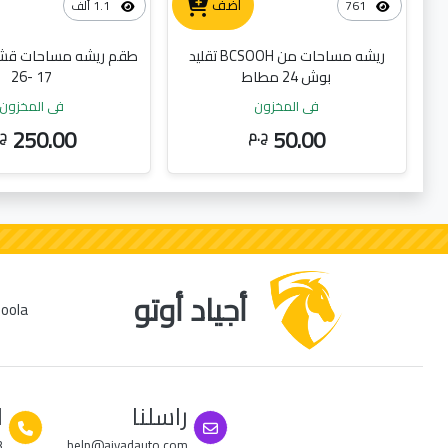
أضف
761
1.1 ألف
ريشه مساحات من BCSOOH تقليد
طقم ريشه مساحات ق
بوش 24 مطاط
17 -26
في المخزون
في المخزون
250.00
50.00
ج.م
ج.
أجياد أوتو
راسلنا
ا
3
help@ajyadauto.com