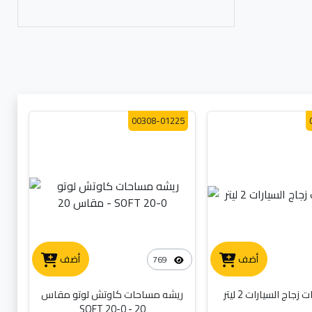
00308-01225
أضف
أضف
769
اج السيارات 2 ليتر
ريشه مساحات كاوتش لوتو مقاس
20 - SOFT 20-0