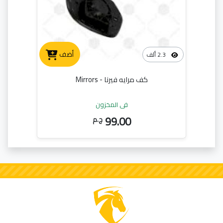
أضف
2.3 ألف
كف مرايه فيرنا - Mirrors
في المخزون
99.00
ج.م