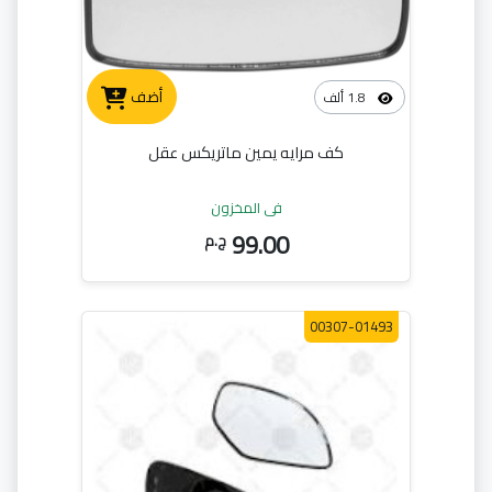
أضف
1.8 ألف
كف مرايه يمين ماتريكس عقل
في المخزون
99.00
ج.م
00307-01493