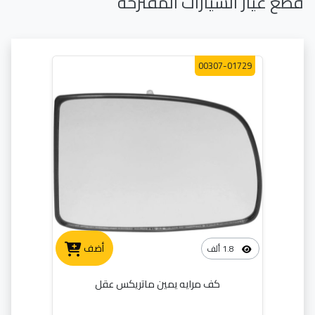
قطع غيار السيارات المقترحة
00307-01729
أضف
1.8 ألف
كف مرايه يمين ماتريكس عقل