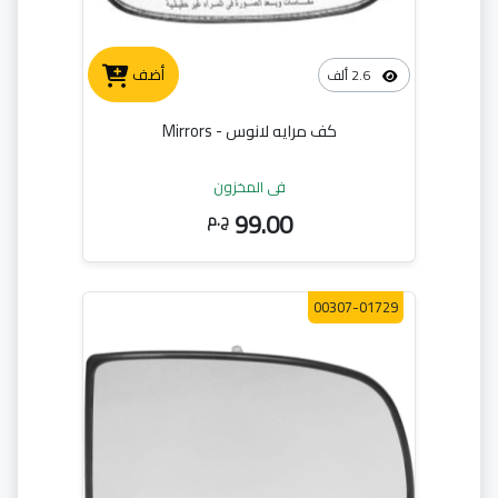
أضف
2.6 ألف
كف مرايه لانوس - Mirrors
في المخزون
99.00
ج.م
00307-01729