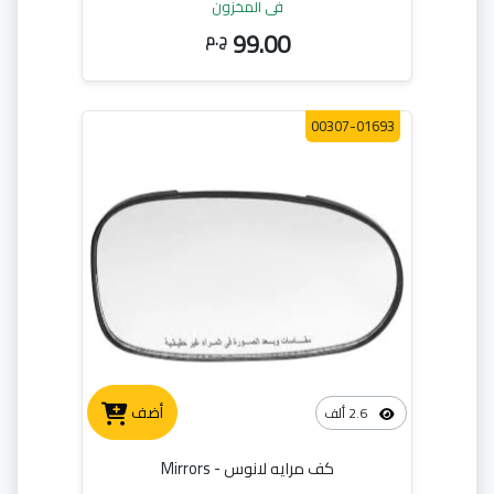
في المخزون
99.00
ج.م
00307-01693
أضف
2.6 ألف
كف مرايه لانوس - Mirrors