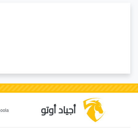
أجياد أوتو