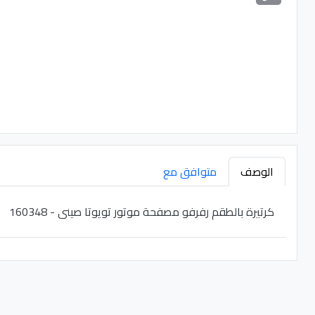
الوصف
متوافق مع
كرتيرة بالطقم رفرفو مصفحة موتور تويوتا صينى - 160348