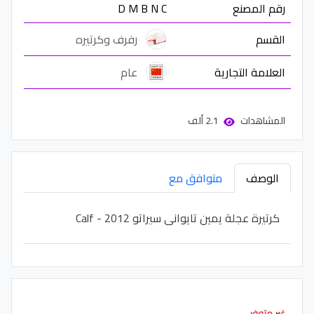
رقم المصنع
D M B N C
القسم
رفرف وكرتيره
العلامة التجارية
عام
المشاهدات
2.1 ألف
الوصف
متوافق مع
كرتيرة عجلة يمين تايوانى سيراتو 2012 - Calf
غير متوفر