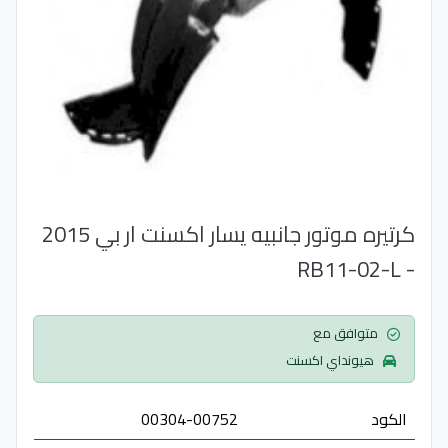
كرتيره موتور جانبيه يسار اكسنت ار بي 2015
- RB11-02-L
متوافق مع
هيونداي اكسنت
الكود
00304-00752