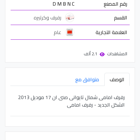
رقم المصنع
D M B N C
القسم
رفرف وكرتيره
العلامة التجارية
عام
المشاهدات
2.1 ألف
الوصف
متوافق مع
رفرف امامى شمال تايوانى صنى ان 17 موديل 2013
الشكل الجديد - رفرف امامى