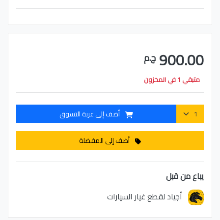
900.00
ج.م
متبقي 1 في المخزون
أضف إلى عربة التسوق
أضف إلى المفضلة
يباع من قبل
أجياد لقطع غيار السيارات