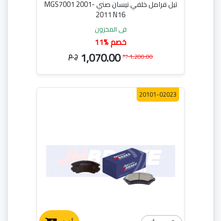
تيل فرامل خلفي نيسان صني MGS7001 2001-
2011 N16
في المخزون
11% خصم
1,070.00
ج.م
1,200.00
ج.م
20101-02023