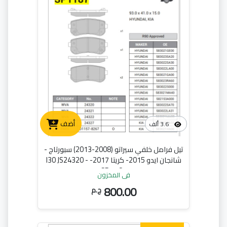
أضف
3.6 ألف
تيل فرامل خلفي سيراتو (2008-2013) سبورتاج -
شانجان ايدو 2015- كريتا 2017- I30 JS24320 -
SP 1187
في المخزون
800.00
ج.م