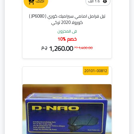
أضف
1.6 ألف
تيل فرامل امامي سيراميك كوري ( JP6080 )
كورولا 2020 تركي
في المخزون
10% خصم
1,260.00
ج.م
1,400.00
ج.م
20101-00812