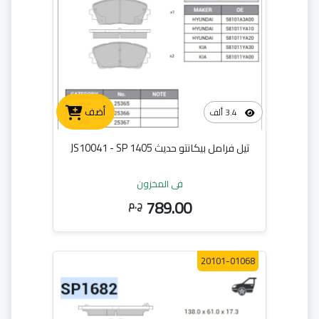
أضف
3.4 ألف
تيل فرامل بيكانتو حديث JS10041 - SP 1405
في المخزون
789.00
ج.م
20101-01068