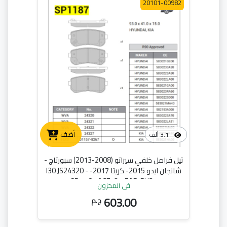
20101-00982
أضف
3.1 ألف
تيل فرامل خلفي سيراتو (2008-2013) سبورتاج -
شانجان ايدو 2015- كريتا 2017- I30 JS24320 -
SP 1187 ACE-Q - EAP-PH31
في المخزون
603.00
ج.م