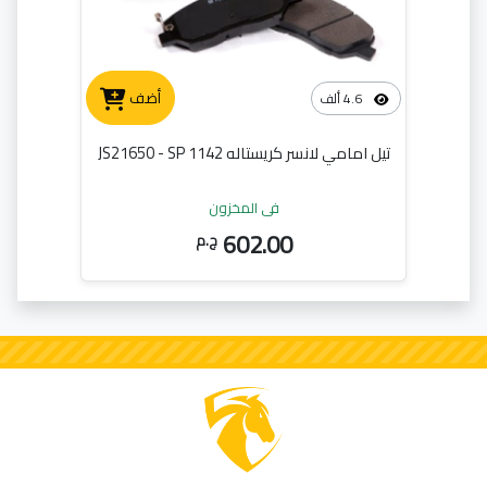
أضف
4.6 ألف
تيل امامي لانسر كريستاله JS21650 - SP 1142
في المخزون
602.00
ج.م