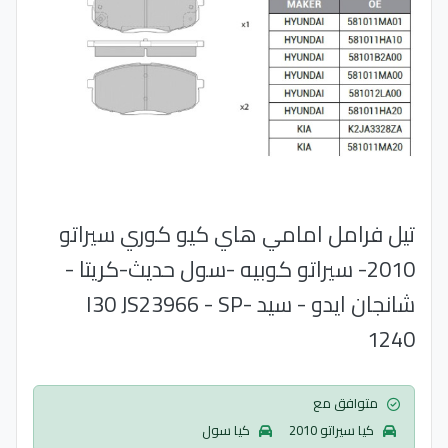
تيل فرامل امامي هاي كيو كوري سيراتو
2010- سيراتو كوبيه -سول حديث-كريتا -
شانجان ايدو - سيد -I30 JS23966 - SP
1240
متوافق مع
كيا سيراتو 2010
كيا سول