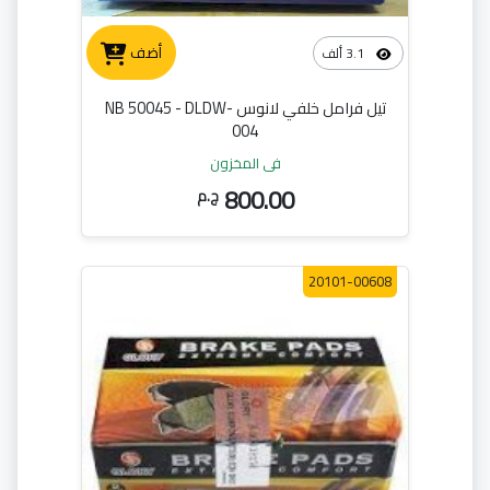
أضف
3.1 ألف
تيل فرامل خلفي لانوس NB 50045 - DLDW-
004
في المخزون
800.00
ج.م
20101-00608