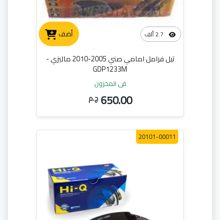
أضف
2.7 ألف
تيل فرامل امامي صني 2005-2010 ماليزي -
GDP1233M
في المخزون
650.00
ج.م
20101-00011