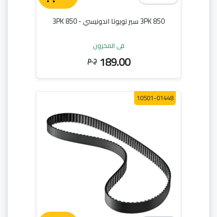
3PK 850 سير تويوتا اندونيسي - 3PK 850
في المخزون
189.00
ج.م
10501-01448