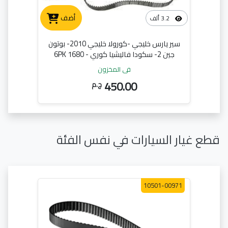
أضف
3.2 ألف
سير يارس خليجي -كورولا خليجي 2010- بوتون
جين 2- سكودا فاليشيا كوري - 6PK 1680
في المخزون
450.00
ج.م
قطع غيار السيارات في نفس الفئة
10501-00971