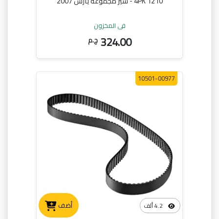
4PK 1210 - سير مجموعه يارس 2007
في المخزون
324.00
ج.م
10501-00977
أضف
4.2 ألف