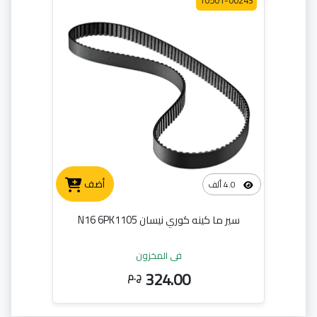
10501-00243
أضف
4.0 ألف
سير ما كينه كوري نيسان N16 6PK1105
في المخزون
324.00
ج.م