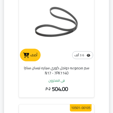
أضف
3.6 ألف
سير مجموعه دونجل كوري سياره نيسان سنترا
N17 - 7PK1140
في المخزون
504.00
ج.م
10501-00105