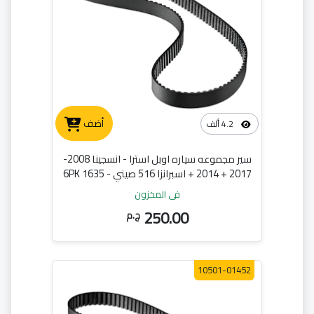
أضف
4.2 ألف
سير مجموعه سياره اوبل استرا - انسجينا 2008-
2017 + 2014 + اسبرانزا 516 صيني - 6PK 1635
في المخزون
250.00
ج.م
10501-01452