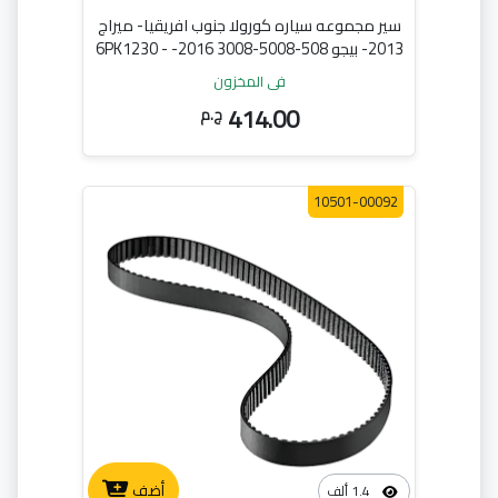
سير مجموعه سياره كورولا جنوب افريقيا- ميراج
2013- بيجو 508-5008-3008 2016- - 6PK1230
في المخزون
414.00
ج.م
10501-00092
أضف
1.4 ألف