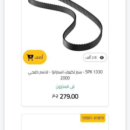
أضف
2.8 ألف
5PK 1330 - سير تكييف اسبرانزا - لانسر خليجي
2000
في المخزون
279.00
ج.م
10501-01870