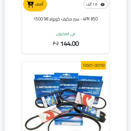
أضف
1.8 ألف
4PK 850 - سير مكيف كورولا 98 1500
في المخزون
144.00
ج.م
10501-00793