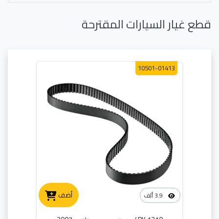
قطع غيار السيارات المقترحة
10501-01413
أضف
3.9 ألف