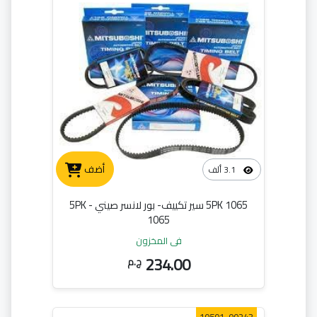
أضف
3.1 ألف
5PK 1065 سير تكييف- بور لانسر صيني - 5PK
1065
في المخزون
234.00
ج.م