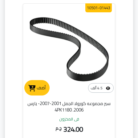
10501-01443
أضف
4.5 ألف
سير مجموعه كورولا الجمل 2001-2007- يارس
2006. 4PK1180
في المخزون
324.00
ج.م