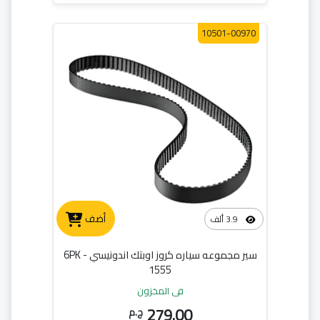
10501-00970
أضف
3.9 ألف
سير مجموعه سياره كروز اوبتك اندونيسي - 6PK
1555
في المخزون
279.00
ج.م