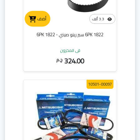
أضف
3.3 ألف
6PK 1822 سير رينو صيني - 6PK 1822
في المخزون
324.00
ج.م
10501-00097