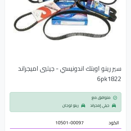
سير رينو اوبتك اندونيسي - جيليي اميجراند
6pk1822
متوافق مع
جيلي إمجراند
رينو لوجان
الكود
10501-00097