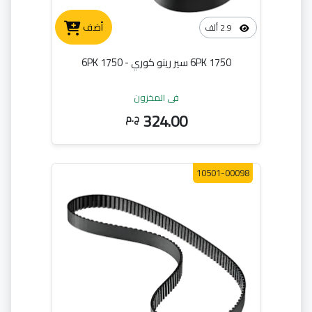
أضف
2.9 ألف
6PK 1750 سير رينو كوري - 6PK 1750
في المخزون
324.00
ج.م
10501-00098