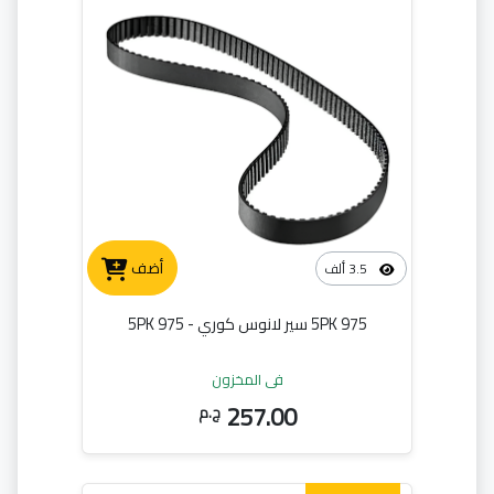
أضف
3.5 ألف
5PK 975 سير لانوس كوري - 5PK 975
في المخزون
257.00
ج.م