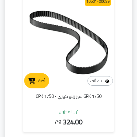
10501-00099
أضف
2.9 ألف
6PK 1750 سير رينو كوري - 6PK 1750
في المخزون
324.00
ج.م