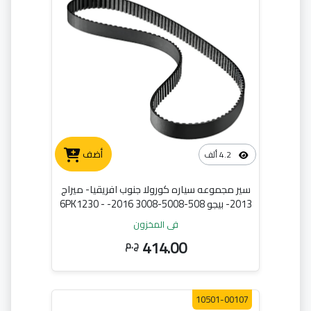
أضف
4.2 ألف
سير مجموعه سياره كورولا جنوب افريقيا- ميراج
2013- بيجو 508-5008-3008 2016- - 6PK1230
في المخزون
414.00
ج.م
10501-00107