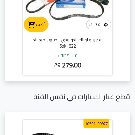
أضف
3.0 ألف
سير رينو اوبتك اندونيسي - جيليي اميجراند
6pk1822
في المخزون
279.00
ج.م
قطع غيار السيارات في نفس الفئة
10501-00977