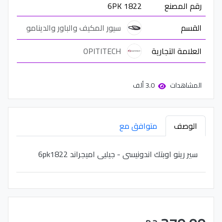
رقم المصنع
6PK 1822
القسم
سيور المكيف والباور والدينامو
العلامة التجارية
OPITITECH
المشاهدات
3.0 ألف
الوصف
متوافق مع
سير رينو اوبتك اندونيسى - جيليى اميجراند 6pk1822
ج.م