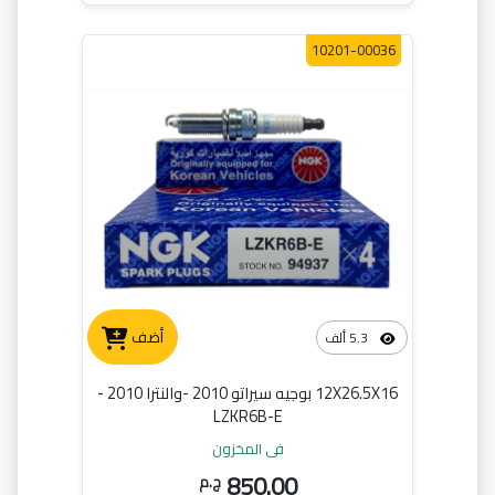
10201-00036
أضف
5.3 ألف
12X26.5X16 بوجيه سيراتو 2010 -والنترا 2010 -
LZKR6B-E
في المخزون
850.00
ج.م