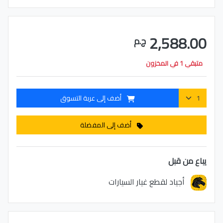
2,588.00
ج.م
متبقي 1 في المخزون
أضف إلى عربة التسوق
أضف إلى المفضلة
يباع من قبل
أجياد لقطع غيار السيارات