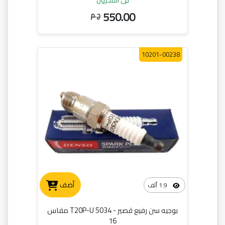
في المخزون
550.00
ج.م
10201-00238
أضف
1.9 ألف
بوجيه سن رفيع قصير - T20P-U 5034 مقاس
16