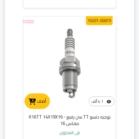
10201-00073
أضف
4.1 ألف
بوجيه دنسو TT سن رفيع - K16TT 14X19X16
مقاس 16
في المخزون