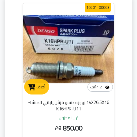
10201-00063
أضف
4.2 ألف
14X26.5X16 بوجيه دنسو قرش ياباني المنشا-
K16HPR-U11
في المخزون
850.00
ج.م