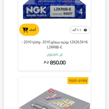
أضف
5.3 ألف
12X26.5X16 بوجيه سيراتو 2010 -والنترا 2010 -
LZKR6B-E
في المخزون
850.00
ج.م
10201-01503