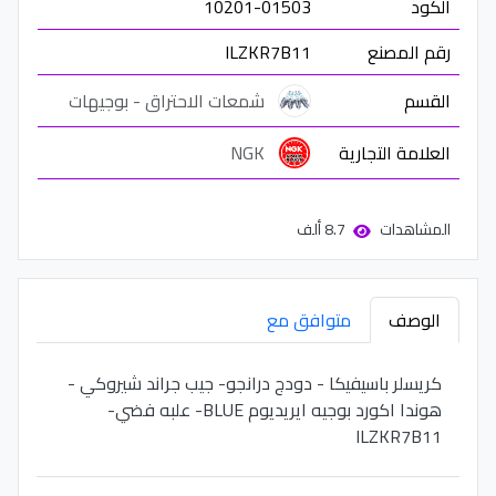
الكود
10201-01503
رقم المصنع
ILZKR7B11
القسم
شمعات الاحتراق - بوجيهات
العلامة التجارية
NGK
المشاهدات
8.7 ألف
الوصف
متوافق مع
كريسلر باسيفيكا - دودج درانجو- جيب جراند شيروكي -
هوندا اكورد بوجيه ايريديوم BLUE- علبه فضي-
ILZKR7B11