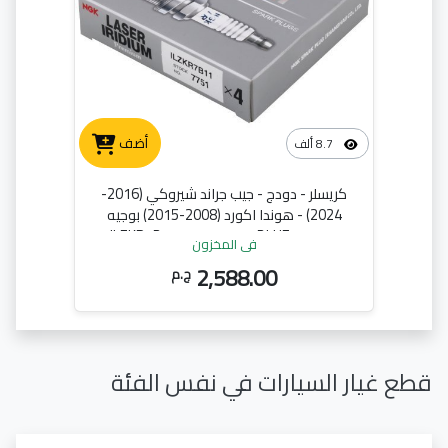
أضف
8.7 ألف
كريسلر - دودج - جيب جراند شيروكي (2016-
2024) - هوندا اكورد (2008-2015) بوجيه
ايريديوم BLUE- علبه فضي- ILZKR7B11
في المخزون
2,588.00
ج.م
قطع غيار السيارات في نفس الفئة