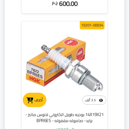
600.00
ج.م
10201-00034
أضف
3.5 ألف
14X19X21 بوجيه طويل الكتروني لانوس ماتيز -
برايد- صاموله مقفوله - BPR6ES