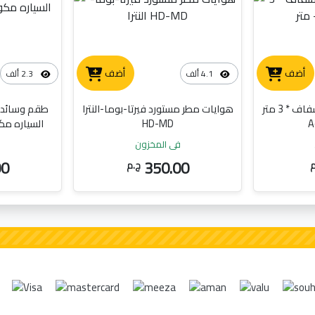
أضف
أضف
4.1 ألف
2.3 ألف
دبل فيس نانو 1.8 سم شفاف * 3 متر
هوايات مطر مستورد فيرتا-بوما-النترا
طقم وسائد م
HD-MD
السياره مك
في المخزون
ف
00
350.00
م
ج.م