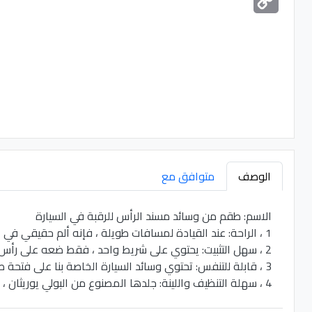
Link
الوصف
متوافق مع
الاسم: طقم من وسائد مسند الرأس للرقبة في السيارة
1 ، الراحة: عند القيادة لمسافات طويلة ، فإنه ألم حقيقي في الرقبة.
2 ، سهل التثبيت: يحتوي على شريط واحد ، فقط ضعه على رأس المقعد على ما يرام.
3 ، قابلة للتنفس: تحتوي وسائد السيارة الخاصة بنا على فتحة صغيرة ، لذا فهي قابلة للتنفس.
4 ، سهلة التنظيف واللينة: جلدها المصنوع من البولي يوريثان ، لذا فهي سهلة التنظيف وناعمة جدًا