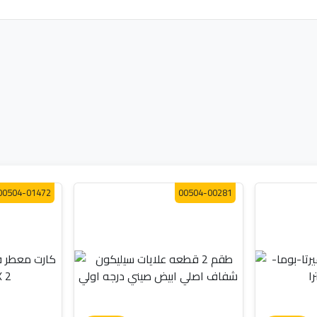
00504-01472
00504-00281