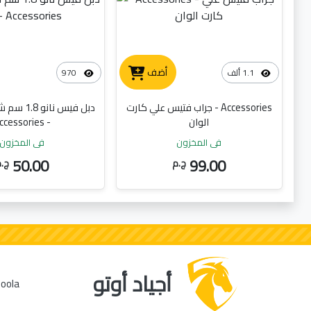
أضف
1.1 ألف
970
Accessories - جراب فتيس علي كارت
الوان
- Accessories
في المخزون
في المخزون
50.00
99.00
ج.م
ج.
أجياد أوتو