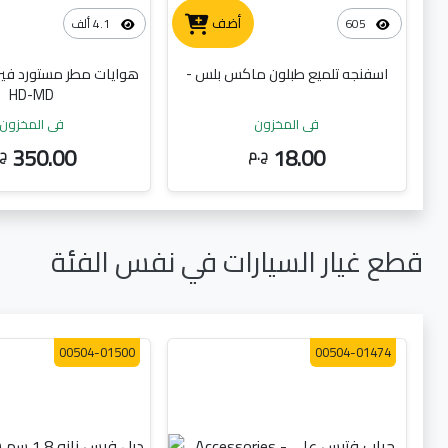
أضف
605
4.1 ألف
اسفنجه تلميع طبلون ماكس بلس -
هوايات مطر مستورد فيرتا
HD-MD
في المخزون
في المخزون
350.00
18.00
ج.م
ج.
قطع غيار السيارات في نفس الفئة
00504-01500
00504-01474