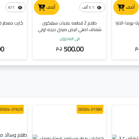
أضف
أضف
5.1 ألف
671
-بوما-النترا
طقم 2 قطعه علايات سيليكون
شفاف اصلي ابيض صيني درجه اولي
في المخزون
ف
00
500.00
م
ج.م
00504-01629
00504-01580