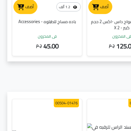
أضف
أضف
1.2 ألف
كارت معطر فواح داس -اكس 2 حجم
باده مساج للطبلوه - Accessories
كبير - X 2
ي المخزون
في المخزون
45.00
125.
ج.م
ج.م
00504-01476