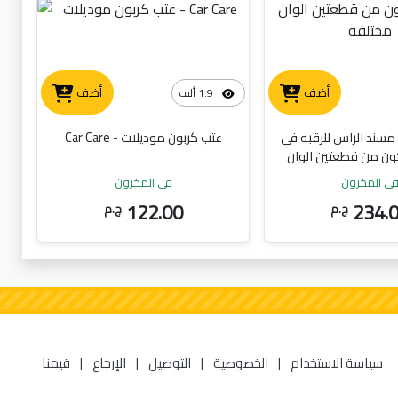
أضف
أضف
1.9 ألف
سند الراس للرقبه في
عتب كربون موديلات - Car Care
ون من قطعتين الوان
مختلفه
ي المخزون
في المخزون
122.00
234.
ج.م
ج.م
سياسة الاستخدام
|
الخصوصية
|
التوصيل
|
الإرجاع
|
قيمنا