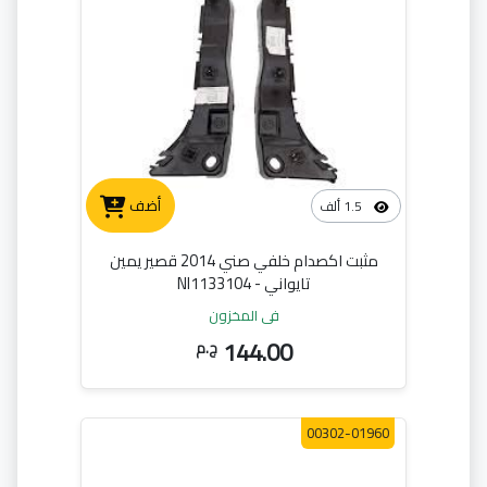
أضف
1.5 ألف
مثبت اكصدام خلفي صني 2014 قصير يمين
تايواني - NI1133104
في المخزون
144.00
ج.م
00302-01960