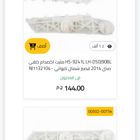
أضف
1.2 ألف
HS-9241L LH-DS0J90BL مثبت اكصدام خلفي
صني 2014 قصير شمال تايواني - NI1132104
في المخزون
144.00
ج.م
00302-00754