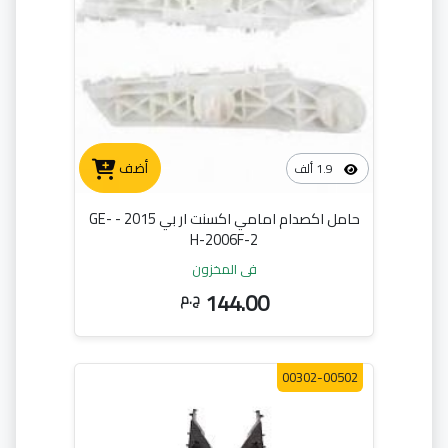
أضف
1.9 ألف
حامل اكصدام امامي اكسنت ار بي 2015 - GE-
H-2006F-2
في المخزون
144.00
ج.م
00302-00502