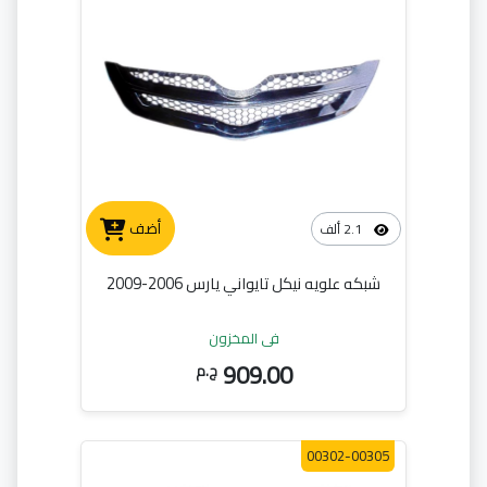
أضف
2.1 ألف
شبكه علويه نيكل تايواني يارس 2006-2009
في المخزون
909.00
ج.م
00302-00305