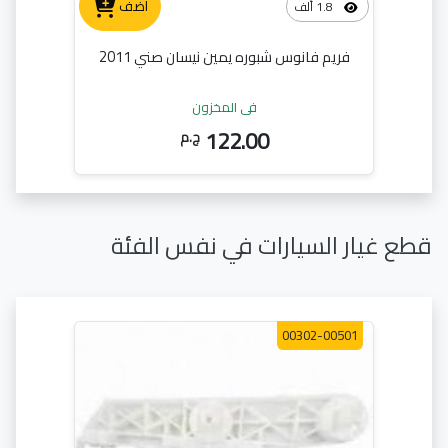
أضف
1.8 ألف
فريم فانوس شبوره يمين نيسان صني 2011
في المخزون
122.00
ج.م
قطع غيار السيارات في نفس الفئة
00302-00501