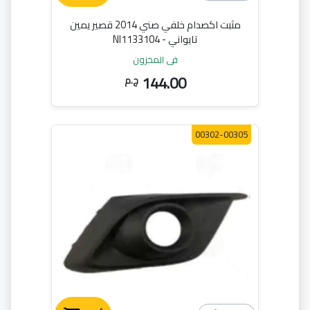
مثبت اكصدام خلفي صني 2014 قصير يمين
تايواني - NI1133104
في المخزون
144.00
ج.م
00302-00305