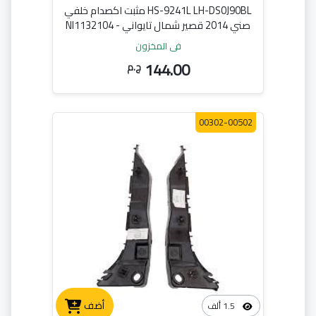
HS-9241L LH-DS0J90BL مثبت اكصدام خلفي
صني 2014 قصير شمال تايواني - NI1132104
في المخزون
144.00
ج.م
00302-00502
أضف
1.5 ألف